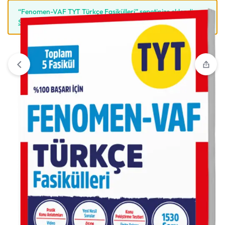
“Fenomen-VAF TYT Türkçe Fasikülleri” sepetinize eklendi.
Sepete Git