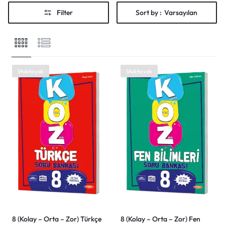
Shop What's New
Filter
Sort by :
Varsayılan
Giriş yap
Stokta yok
Stokta yok
8 (Kolay – Orta – Zor) Türkçe
8 (Kolay – Orta – Zor) Fen