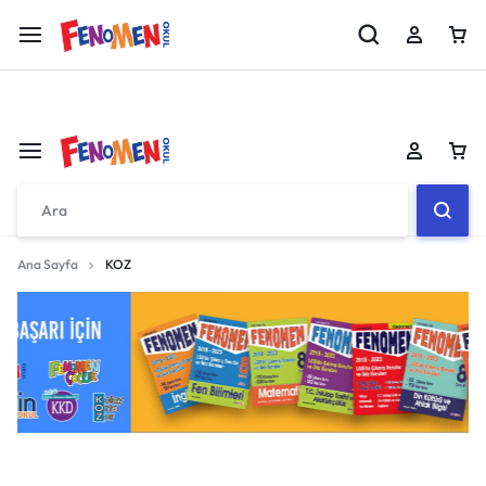
Fenomen 8 MEB Örnek Sorular Kitabı Çıktı!!
İncele
Sepetiniz boş
Ana Sayfa
KOZ
Don't miss out on great deals! Start shopping or
Sign in to view products added.
Sepetiniz boş
Shop What's New
Don't miss out on great deals! Start shopping or
Sign in to view products added.
Giriş yap