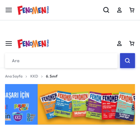
Fenomen 8 MEB Örnek Sorular Kitabı Çıktı!!
İncele
Sepetiniz boş
Ana Sayfa
KKD
6. Sınıf
Don't miss out on great deals! Start shopping or
Sign in to view products added.
Sepetiniz boş
Shop What's New
Don't miss out on great deals! Start shopping or
Sign in to view products added.
Giriş yap