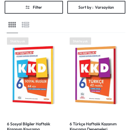
Shop What's New
Filter
Sort by :
Varsayılan
Giriş yap
Stokta yok
Stokta yok
6 Sosyal Bilgiler Haftalık
6 Türkçe Haftalık Kazanım
Kazanım Kavrama
Kavrama Denemeleri