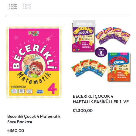
Giriş yap
Stokta yok
BECERİKLİ ÇOCUK 4
HAFTALIK FASİKÜLLER 1. VE
2.DÖNEM (TOPLAM 8
₺
1.300,00
FASİKÜL)
Becerikli Çocuk 4 Matematik
Soru Bankası
₺
360,00