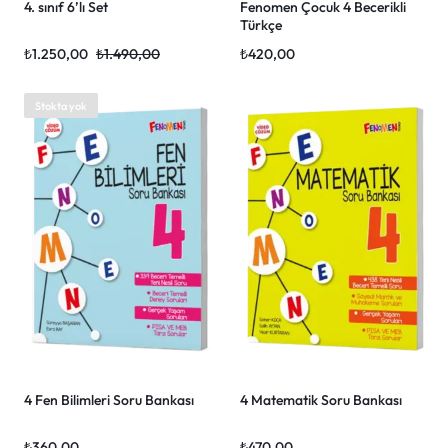
4. sınıf 6’lı Set
Fenomen Çocuk 4 Becerikli
Türkçe
₺
1.250,00
₺
1.490,00
₺
420,00
Stokta yok
4 Fen Bilimleri Soru Bankası
4 Matematik Soru Bankası
₺
360,00
₺
470,00