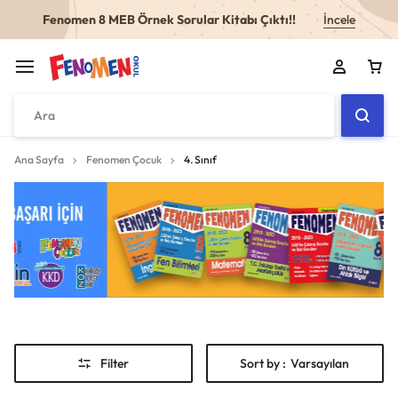
Fenomen 8 MEB Örnek Sorular Kitabı Çıktı!!
İncele
Ana Sayfa
Fenomen Çocuk
4. Sınıf
Sepetiniz boş
Don't miss out on great deals! Start shopping or
Sign in to view products added.
Shop What's New
Filter
Sort by :
Varsayılan