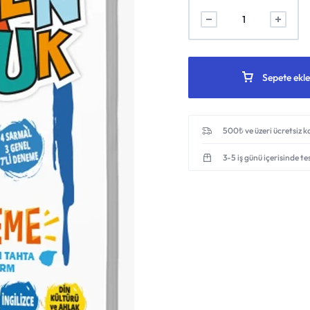
Sepete ekle
500₺ ve üzeri ücretsiz 
3-5 iş günü içerisinde te