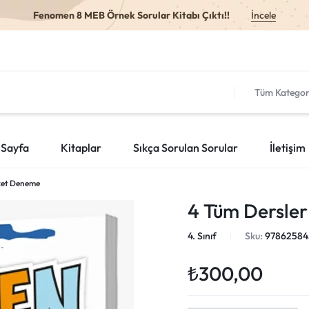
Fenomen 8 MEB Örnek Sorular Kitabı Çıktı!!
İncele
Tüm Kategor
 Sayfa
Kitaplar
Sıkça Sorulan Sorular
İletişim
ket Deneme
4 Tüm Dersle
4. Sınıf
Sku:
97862584
₺
300,00