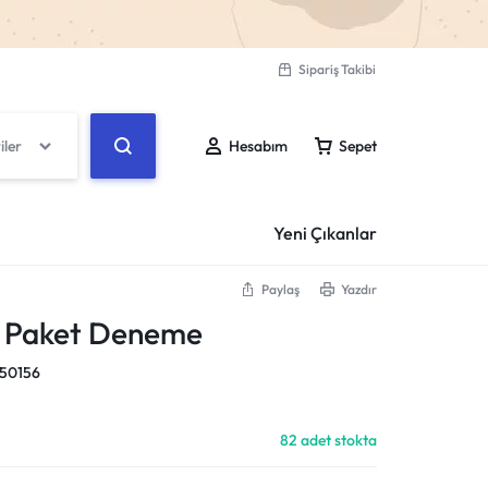
Sipariş Takibi
iler
Hesabım
Sepet
Yeni Çıkanlar
Paylaş
Yazdır
r Paket Deneme
Giriş Yap
Sepetiniz boş
50156
Create Account
Don't miss out on great deals! Start shopping or
Sipariş Takibi
Sign in to view products added.
82 adet stokta