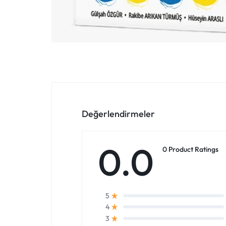
Değerlendirmeler
0.0
0 Product Ratings
5
4
3