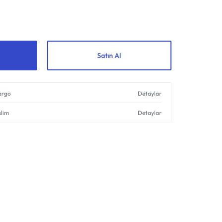
Shop What's New
Giriş yap
Satın Al
kargo
Detaylar
slim
Detaylar