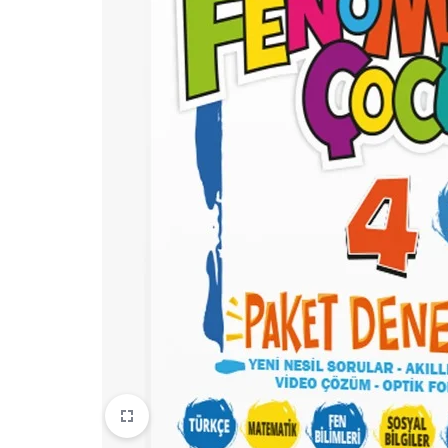
WOW English
Ay Çocuk
EFT
Fenomen Haftalık Süreç İzleme
Denemeleri
Fenomen Minik