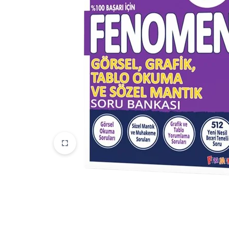
WOW English
Ay Çocuk
EFT
Fenomen Haftalık Süreç İzleme
Denemeleri
Fenomen Minik