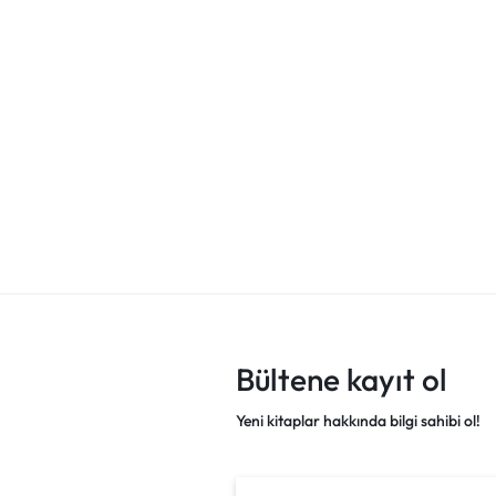
B Soru Bankası
6 Türkçe B Soru Bankası
8 T.C. İnkılap T
Atatürkçülük S
₺
470,00
₺
500,00
Bültene kayıt ol
Yeni kitaplar hakkında bilgi sahibi ol!