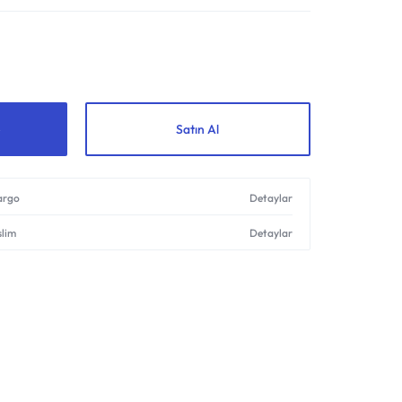
Shop What's New
Giriş yap
Satın Al
kargo
Detaylar
slim
Detaylar