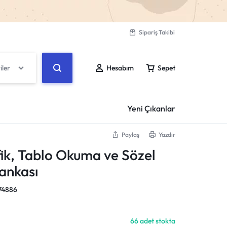
Sipariş Takibi
iler
Hesabım
Sepet
Yeni Çıkanlar
Paylaş
Yazdır
fik, Tablo Okuma ve Sözel
Giriş Yap
Sepetiniz boş
ankası
Create Account
74886
Don't miss out on great deals! Start shopping or
Sipariş Takibi
Sign in to view products added.
66 adet stokta