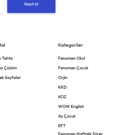
tal
Kategoriler
lı Tahta
Fenomen Okul
eo Çözüm
Fenomen Çocuk
ek Sayfalar
Orjin
KKD
KOZ
WOW English
Ay Çocuk
EFT
Fenomen Haftalık Süreç