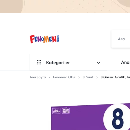
FENOMEN
OKUL
Ana
Kategoriler
YAYINLARI
Ana Sayfa
Fenomen Okul
Fenomen Okul
8. Sınıf
8 Görsel, Grafik, 
Fenomen Çocuk
Orjin
KKD
KOZ