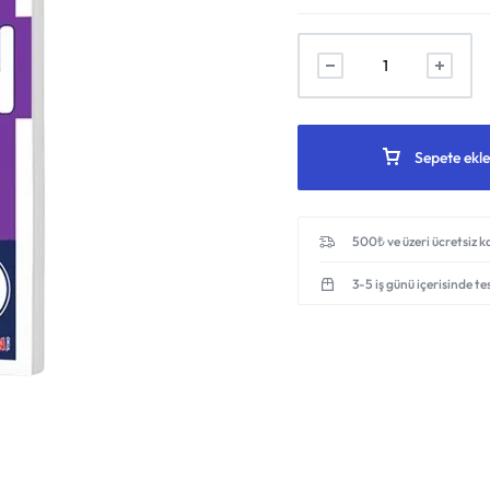
Sepete ekle
500₺ ve üzeri ücretsiz 
3-5 iş günü içerisinde te