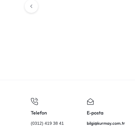
8 Matematik 1. Fasikül
6 Fen Bilimleri 
(Çarpanlar ve Katlar)
₺
240,00
₺
380,00
Telefon
E-posta
bilgi@kurmay.com.tr
(0312) 419 38 41