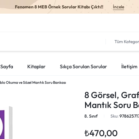
Fenomen 8 MEB Örnek Sorular Kitabı Çıktı!!
İncele
Tüm Kategor
 Sayfa
Kitaplar
Sıkça Sorulan Sorular
İletişim
Tablo Okuma ve Sözel Mantık Soru Bankası
8 Görsel, Gra
Mantık Soru B
8. Sınıf
Sku:
97862571
₺
470,00