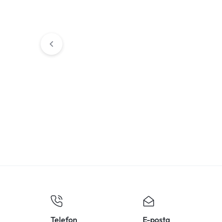
8 Matematik 4. Fa
8 Matematik 5.Fasikül
Cebirsel İfadele
(Doğrusal Denklemler Ve
Özdeşlikler)
Eşitsizlikler)
₺
190,00
₺
240,00
Telefon
E-posta