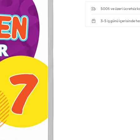
500₺ ve üzeri ücretsiz 
3-5 iş günü içerisinde te