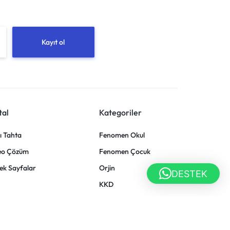
tal
Kategoriler
lı Tahta
Fenomen Okul
eo Çözüm
Fenomen Çocuk
ek Sayfalar
Orjin
DESTEK
KKD
KOZ
WOW English