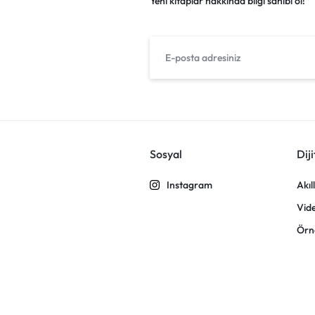
Yeni kitaplar hakkında bilgi sahibi ol!
Sosyal
Diji
Instagram
Akıl
Vid
Örn