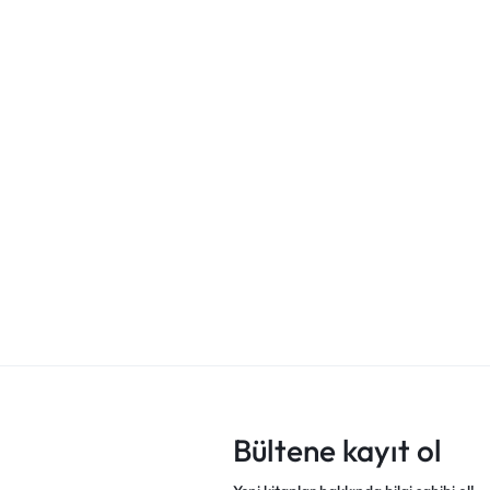
8 Matematik Denemeleri
sikül (Olasılık,
8 Matematik 2. 
r ve
İfadeler)
₺
320,00
₺
240,00
Bültene kayıt ol