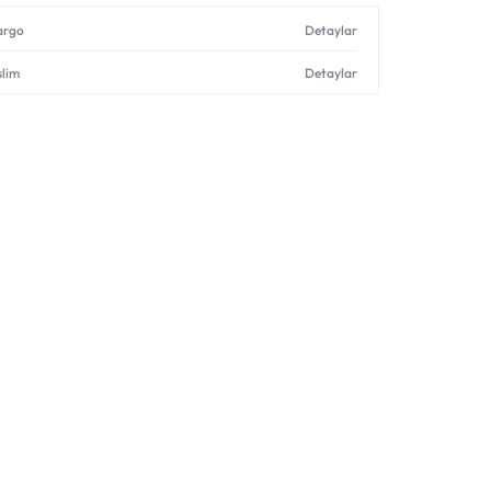
Shop What's New
kargo
Detaylar
slim
Detaylar
Giriş yap