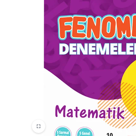
WOW English
Ay Çocuk
EFT
Fenomen Haftalık Süreç İzleme
Denemeleri
Fenomen Minik