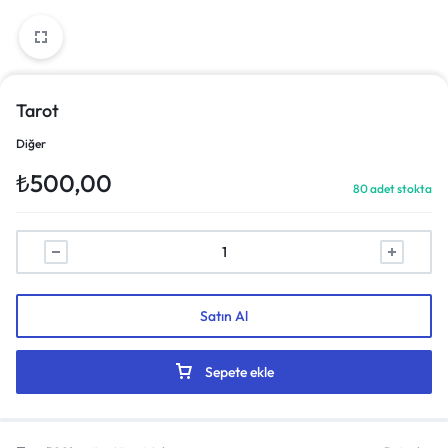
Tarot
Diğer
₺
500,00
80 adet stokta
Satın Al
Sepete ekle