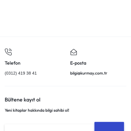
ELEKTRİK BAS (GİTAR)
TAROT
₺
100,00
₺
150,00
Telefon
E-posta
bilgi@kurmay.com.tr
(0312) 419 38 41
Bültene kayıt ol
Yeni kitaplar hakkında bilgi sahibi ol!