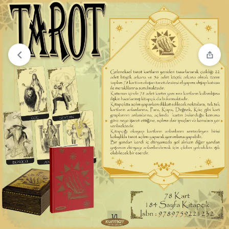
“Tarot” sepetinize eklendi.
Sepete Git
1/1