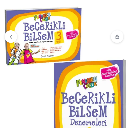
“Becerikli Bilsem 3 Hazırlık Kitabı – Denemeleri” sepetinize
eklendi.
Sepete Git