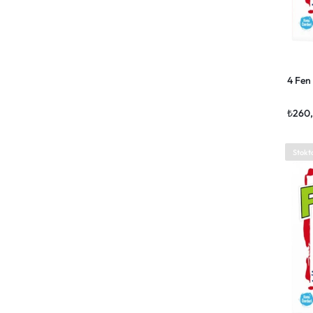
4 Fen 
₺
260
Stokt