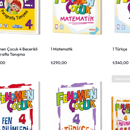
en Çocuk 4 Becerikli
1 Matematik
1 Türkçe
rafla Tanışma
,00
₺
290,00
₺
340,00
Stokta yok