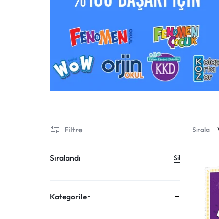
KKD
KOZ
WOW English
Ay Çocuk
EFT
Fenomen Haftalık Süreç İzleme
Denemeleri
Filtre
Sırala
Fenomen Minik
Sıralandı
Sil
Kategoriler