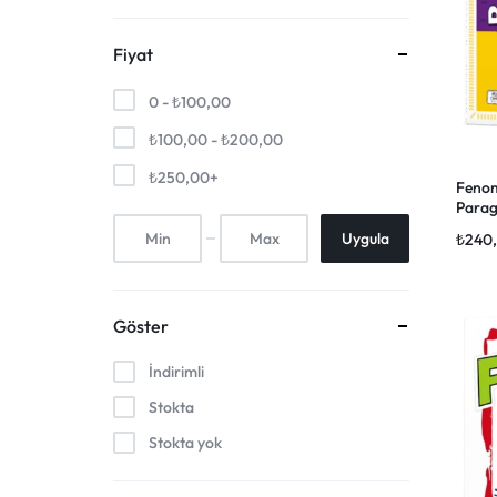
Fiyat
0 -
₺
100,00
₺
100,00
-
₺
200,00
₺
250,00
+
Fenom
Parag
Uygula
₺
240
Göster
İndirimli
Stokta
Stokta yok