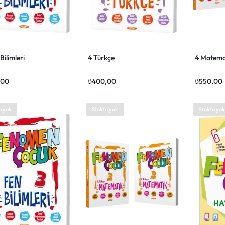
Bilimleri
4 Türkçe
4 Matema
,00
₺
400,00
₺
550,00
a yok
Stokta yok
Stokta yok