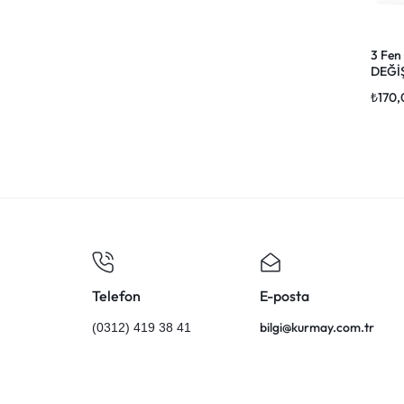
3 Fen 
DEĞİ
₺
170,
Telefon
E-posta
bilgi@kurmay.com.tr
(0312) 419 38 41