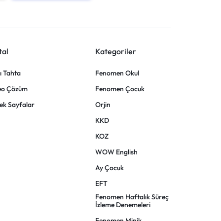
tal
Kategoriler
lı Tahta
Fenomen Okul
eo Çözüm
Fenomen Çocuk
ek Sayfalar
Orjin
KKD
KOZ
WOW English
Ay Çocuk
EFT
Fenomen Haftalık Süreç
İzleme Denemeleri
Fenomen Minik