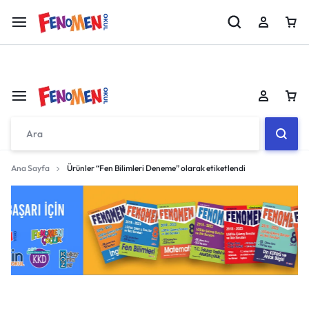
Fenomen 8 MEB Örnek Sorular Kitabı Çıktı!!
İncele
Sepetiniz boş
Ana Sayfa
Ürünler “Fen Bilimleri Deneme” olarak etiketlendi
Don't miss out on great deals! Start shopping or
Sign in to view products added.
Sepetiniz boş
Shop What's New
Don't miss out on great deals! Start shopping or
Sign in to view products added.
Giriş yap