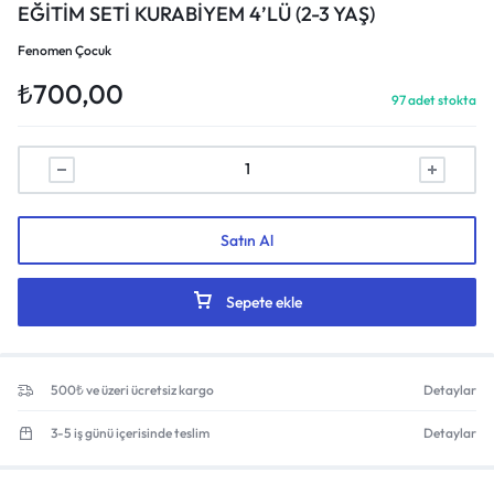
EĞİTİM SETİ KURABİYEM 4’LÜ (2-3 YAŞ)
Fenomen Çocuk
₺
700,00
97 adet stokta
Satın Al
Sepete ekle
500₺ ve üzeri ücretsiz kargo
Detaylar
3-5 iş günü içerisinde teslim
Detaylar