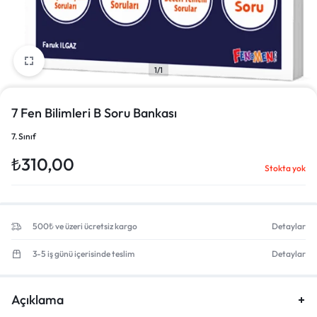
1/1
7 Fen Bilimleri B Soru Bankası
7. Sınıf
₺
310,00
Stokta yok
500₺ ve üzeri ücretsiz kargo
Detaylar
3-5 iş günü içerisinde teslim
Detaylar
Açıklama