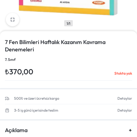
1/1
7 Fen Bilimleri Haftalık Kazanım Kavrama
Denemeleri
7. Sınıf
₺
370,00
Stokta yok
500₺ ve üzeri ücretsiz kargo
Detaylar
3-5 iş günü içerisinde teslim
Detaylar
Açıklama