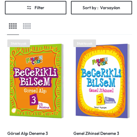
Shop What's New
Filter
Sort by :
Varsayılan
Giriş yap
Stokta yok
Stokta yok
Görsel Algı Deneme 3
Genel Zihinsel Deneme 3