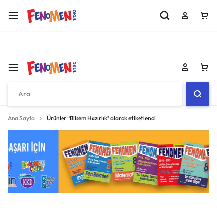
Fenomen 8 MEB Örnek Sorular Kitabı Çıktı!!
İncele
Sepetiniz boş
Ana Sayfa
Ürünler “Bilsem Hazırlık” olarak etiketlendi
Don't miss out on great deals! Start shopping or
Sign in to view products added.
Sepetiniz boş
Shop What's New
Don't miss out on great deals! Start shopping or
Sign in to view products added.
Giriş yap