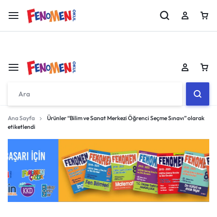
Fenomen 8 MEB Örnek Sorular Kitabı Çıktı!!
İncele
Sepetiniz boş
Ana Sayfa
Ürünler “Bilim ve Sanat Merkezi Öğrenci Seçme Sınavı” olarak
Don't miss out on great deals! Start shopping or
etiketlendi
Sign in to view products added.
Sepetiniz boş
Shop What's New
Don't miss out on great deals! Start shopping or
Sign in to view products added.
Giriş yap