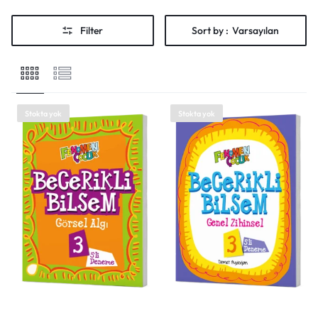
Shop What's New
Filter
Sort by :
Varsayılan
Giriş yap
Stokta yok
Stokta yok