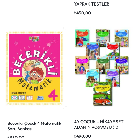
YAPRAK TESTLERİ
₺
450,00
AY ÇOCUK – HİKAYE SETİ
Becerikli Çocuk 4 Matematik
ADANIN VOSVOSU (10
Soru Bankası
KİTAP + D.S.) (3.SINIF)
₺
490,00
₺
360,00