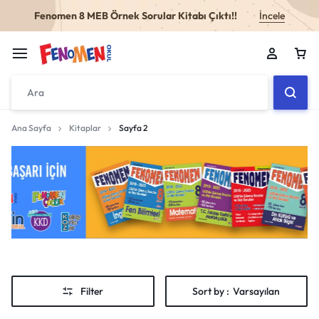
Fenomen 8 MEB Örnek Sorular Kitabı Çıktı!!
İncele
Ana Sayfa
Kitaplar
Sayfa 2
Sepetiniz boş
Don't miss out on great deals! Start shopping or
Sign in to view products added.
Shop What's New
Filter
Sort by :
Varsayılan