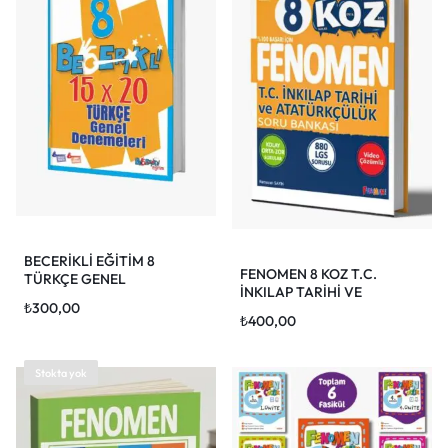
BECERİKLİ EĞİTİM 8
FENOMEN 8 KOZ T.C.
TÜRKÇE GENEL
İNKILAP TARİHİ VE
DENEMELERİ (15 DENEME)
₺
300,00
ATATÜRKÇÜLÜK SORU
₺
400,00
BANKASI
Stokta yok