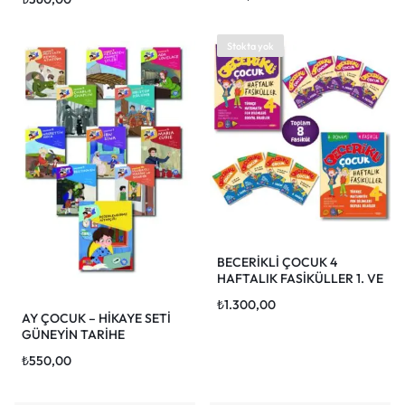
Stokta yok
BECERİKLİ ÇOCUK 4
HAFTALIK FASİKÜLLER 1. VE
2.DÖNEM (TOPLAM 8
₺
1.300,00
FASİKÜL)
AY ÇOCUK – HİKAYE SETİ
GÜNEYİN TARİHE
YOLCULUĞU (10 KİTAP + D.
₺
550,00
S.) (4.SINIF)