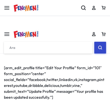
Fenomen 8 MEB Örnek Sorular Kitabı Çıktı!!
İncele
Sepetiniz boş
Don't miss out on great deals! Start shopping or
[arm_edit_profile title=”Edit Your Profile” form_id=”101″
Sign in to view products added.
form_position=”center”
Sepetiniz boş
social_fields=”facebook,twitter,linkedin,vk,instagram,pint
erest,youtube,dribbble,delicious,tumblr,vine,”
Shop What's New
Don't miss out on great deals! Start shopping or
submit_text=”Update Profile” message=”Your profile has
Sign in to view products added.
been updated successfully.”]
Giriş yap